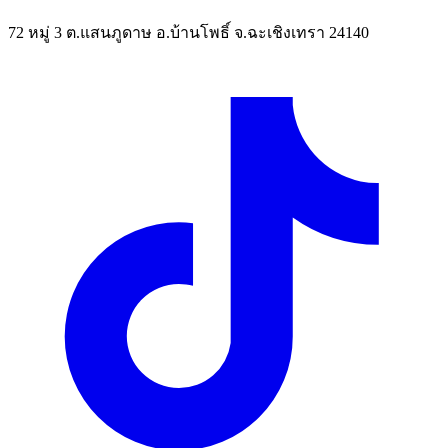
72 หมู่ 3 ต.แสนภูดาษ อ.บ้านโพธิ์ จ.ฉะเชิงเทรา 24140