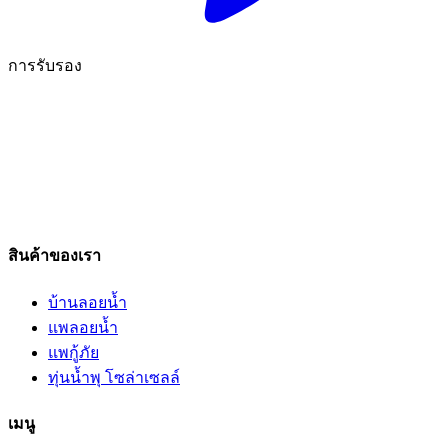
การรับรอง
สินค้าของเรา
บ้านลอยน้ำ
แพลอยน้ำ
แพกู้ภัย
ทุ่นน้ำพุ โซล่าเซลล์
เมนู