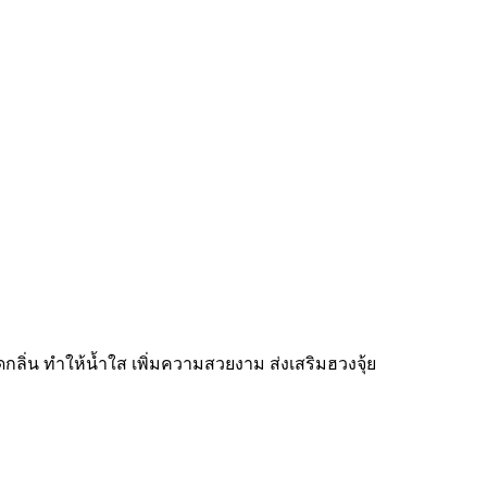
กลิ่น ทำให้น้ำใส เพิ่มความสวยงาม ส่งเสริมฮวงจุ้ย