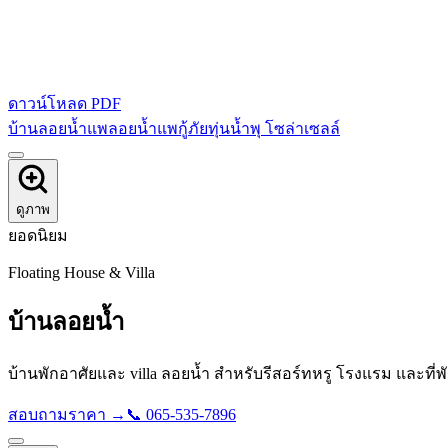
ดาวน์โหลด PDF
บ้านลอยน้ำ
แพลอยน้ำ
แพกู้ภัย
ทุ่นน้ำพุ โซล่าเซลล์
ดูภาพ
ยอดนิยม
Floating House & Villa
บ้านลอยน้ำ
บ้านพักอาศัยและ villa ลอยน้ำ สำหรับรีสอร์ทหรู โรงแรม และที่พั
สอบถามราคา →
📞
065-535-7896